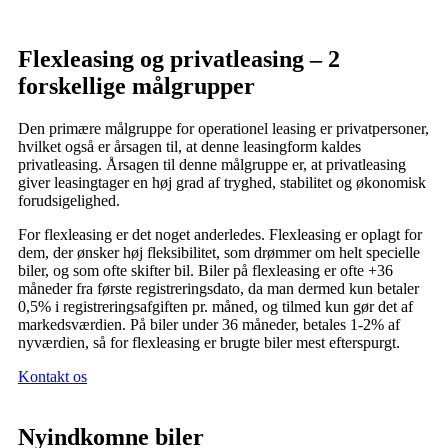
Flexleasing og privatleasing – 2
forskellige målgrupper
Den primære målgruppe for operationel leasing er privatpersoner,
hvilket også er årsagen til, at denne leasingform kaldes
privatleasing. Årsagen til denne målgruppe er, at privatleasing
giver leasingtager en høj grad af tryghed, stabilitet og økonomisk
forudsigelighed.
For flexleasing er det noget anderledes. Flexleasing er oplagt for
dem, der ønsker høj fleksibilitet, som drømmer om helt specielle
biler, og som ofte skifter bil. Biler på flexleasing er ofte +36
måneder fra første registreringsdato, da man dermed kun betaler
0,5% i registreringsafgiften pr. måned, og tilmed kun gør det af
markedsværdien. På biler under 36 måneder, betales 1-2% af
nyværdien, så for flexleasing er brugte biler mest efterspurgt.
Kontakt os
Nyindkomne biler