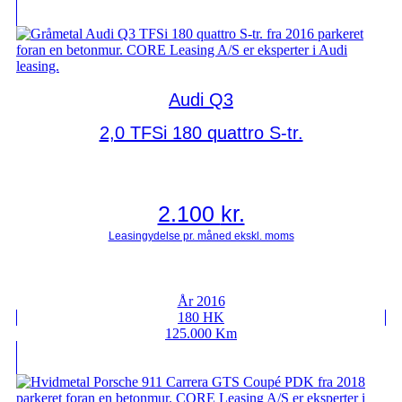
Audi Q3
2,0 TFSi 180 quattro S-tr.
2.100
kr.
År 2016
180 HK
125.000 Km