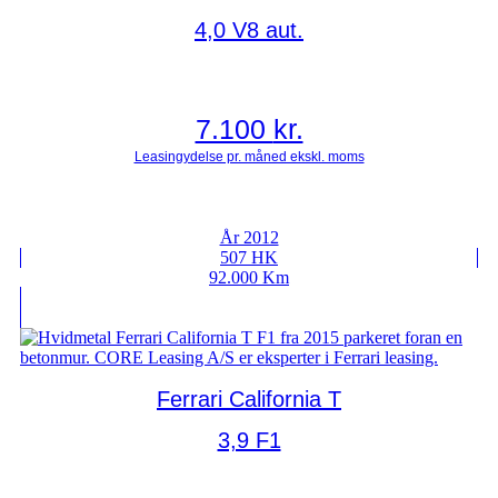
4,0 V8 aut.
7.100
kr.
År 2012
507 HK
92.000 Km
Ferrari California T
3,9 F1