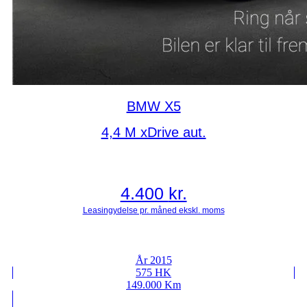
BMW X5
4,4 M xDrive aut.
4.400
kr.
År 2015
575 HK
149.000 Km