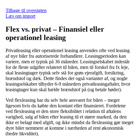
Tilbage til oversigten
Læs om import
Flex vs. privat – Finansiel eller
operationel leasing
Privatleasing eller operationel leasing anvendes ofte ved leasing
af nye biler fra autoriserede forhandlere. Leasingperioden kan
variere, men er typisk på 36 måneder. Leasingselskabet indestår
for de fleste udgifter relateret til bilen, men til forskel fra fx leje,
skal leasingtager typisk selv stå for grøn ejerafgift, forsikring,
brændstof og dæk. Dette findes der også varianter af, og nogle
leasingselskaber tilbyder 6-9 måneders privatleasingaftaler, hvor
leasingtager kun skal hælde brændstof på (og betale bøder).
Ved flexleasing har du selv hele ansvaret for bilen – meget
ligesom hvis du købte den kontant eller finansieret. Fordelene
ved flexleasing er den store fleksibilitet i relation til aftalens
varighed, salg af bilen efter leasing til et større marked, da den
ikke er belagt med afgift, og ikke mindst da flexleasing gør meget
dyre biler nemmere at komme i nærheden af rent økonomisk
(bedre likviditet).