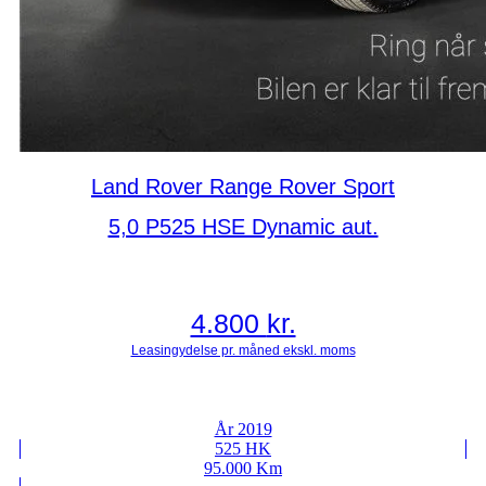
Land Rover Range Rover Sport
5,0 P525 HSE Dynamic aut.
4.800
kr.
År 2019
525 HK
95.000 Km