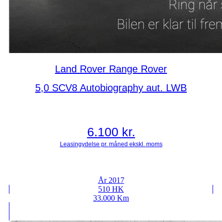
Land Rover Range Rover
5,0 SCV8 Autobiography aut. LWB
6.100
kr.
År 2017
510 HK
33.000 Km