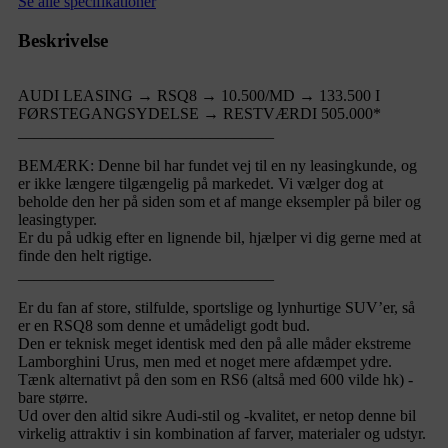
Se alle specifikationer
Beskrivelse
AUDI LEASING → RSQ8 → 10.500/MD → 133.500 I
FØRSTEGANGSYDELSE → RESTVÆRDI 505.000*
________________________________
BEMÆRK: Denne bil har fundet vej til en ny leasingkunde, og
er ikke længere tilgængelig på markedet. Vi vælger dog at
beholde den her på siden som et af mange eksempler på biler og
leasingtyper.
Er du på udkig efter en lignende bil, hjælper vi dig gerne med at
finde den helt rigtige.
________________________________
Er du fan af store, stilfulde, sportslige og lynhurtige SUV’er, så
er en RSQ8 som denne et umådeligt godt bud.
Den er teknisk meget identisk med den på alle måder ekstreme
Lamborghini Urus, men med et noget mere afdæmpet ydre.
Tænk alternativt på den som en RS6 (altså med 600 vilde hk) -
bare større.
Ud over den altid sikre Audi-stil og -kvalitet, er netop denne bil
virkelig attraktiv i sin kombination af farver, materialer og udstyr.