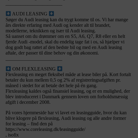
_______________________
AUDI LEASING
Søger du Audi leasing kan du trygt komme til os. Vi har mange
års direkte erfaring med Audi og kender alt til brandet,
modellerne, teknikken og især til Audi leasing.
Så uanset om du drømmer om en S5, A6, Q7, R8 eller en helt
fjerde Audi -model, skal du endelig tage fat i os, så hjælper vi
dog godt bag rattet af den bedste bil og med en Audi leasing
aftale, der passer til dine behov og din økonomi.
_______________________
OM FLEXLEASING
Flexleasing en meget fleksibel måde at lease biler på. Kort fortalt
betaler du kun mellem 0,5 og 2% af registreringsafgiften pr.
måned i stedet for at betale det hele på én gang.
Flexleasing kaldes også finansiel leasing, og er en mulighed, der
blev introduceret i Danmark gennem loven om forholdsmæssig
afgift i december 2008.
På vores hjemmeside har vi lavet en leasingguide, hvor du kan
blive klogere på flexleasing, Audi leasing og alle andre former
for leasing – find den på
https://www.coreleasing.dk/leasingguide/
, isofix