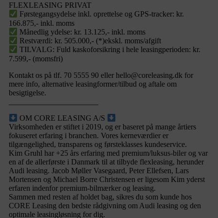
FLEXLEASING PRIVAT
Førstegangsydelse inkl. oprettelse og GPS-tracker: kr.
166.875,- inkl. moms
Månedlig ydelse: kr. 13.125,- inkl. moms
Restværdi: kr. 505.000,- (*)ekskl. moms/afgift
TILVALG: Fuld kaskoforsikring i hele leasingperioden: kr.
7.599,- (momsfri)
Kontakt os på tlf. 70 5555 90 eller hello@coreleasing.dk for
mere info, alternative leasingformer/tilbud og aftale om
besigtigelse.
_______________________
OM CORE LEASING A/S
Virksomheden er stiftet i 2019, og er baseret på mange årtiers
fokuseret erfaring i branchen. Vores kerneværdier er
tilgængelighed, transparens og førsteklasses kundeservice.
Kim Gruhl har +25 års erfaring med premium/luksus-biler og var
en af de allerførste i Danmark til at tilbyde flexleasing, herunder
Audi leasing. Jacob Møller Vasegaard, Peter Ellefsen, Lars
Mortensen og Michael Borre Christensen er ligesom Kim yderst
erfaren indenfor premium-bilmærker og leasing.
Sammen med resten af holdet bag, sikres du som kunde hos
CORE Leasing den bedste rådgivning om Audi leasing og den
optimale leasingløsning for dig.