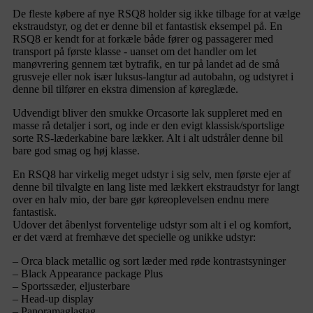
De fleste købere af nye RSQ8 holder sig ikke tilbage for at vælge
ekstraudstyr, og det er denne bil et fantastisk eksempel på. En
RSQ8 er kendt for at forkæle både fører og passagerer med
transport på første klasse - uanset om det handler om let
manøvrering gennem tæt bytrafik, en tur på landet ad de små
grusveje eller nok især luksus-langtur ad autobahn, og udstyret i
denne bil tilfører en ekstra dimension af køreglæde.
Udvendigt bliver den smukke Orcasorte lak suppleret med en
masse rå detaljer i sort, og inde er den evigt klassisk/sportslige
sorte RS-læderkabine bare lækker. Alt i alt udstråler denne bil
bare god smag og høj klasse.
En RSQ8 har virkelig meget udstyr i sig selv, men første ejer af
denne bil tilvalgte en lang liste med lækkert ekstraudstyr for langt
over en halv mio, der bare gør køreoplevelsen endnu mere
fantastisk.
Udover det åbenlyst forventelige udstyr som alt i el og komfort,
er det værd at fremhæve det specielle og unikke udstyr:
– Orca black metallic og sort læder med røde kontrastsyninger
– Black Appearance package Plus
– Sportssæder, eljusterbare
– Head-up display
– Panoramaglastag