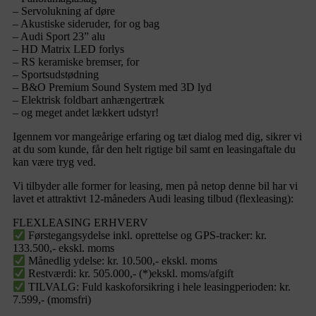
– Servolukning af døre
– Akustiske sideruder, for og bag
– Audi Sport 23” alu
– HD Matrix LED forlys
– RS keramiske bremser, for
– Sportsudstødning
– B&O Premium Sound System med 3D lyd
– Elektrisk foldbart anhængertræk
– og meget andet lækkert udstyr!
Igennem vor mangeårige erfaring og tæt dialog med dig, sikrer vi
at du som kunde, får den helt rigtige bil samt en leasingaftale du
kan være tryg ved.
Vi tilbyder alle former for leasing, men på netop denne bil har vi
lavet et attraktivt 12-måneders Audi leasing tilbud (flexleasing):
FLEXLEASING ERHVERV
Førstegangsydelse inkl. oprettelse og GPS-tracker: kr.
133.500,- ekskl. moms
Månedlig ydelse: kr. 10.500,- ekskl. moms
Restværdi: kr. 505.000,- (*)ekskl. moms/afgift
TILVALG: Fuld kaskoforsikring i hele leasingperioden: kr.
7.599,- (momsfri)