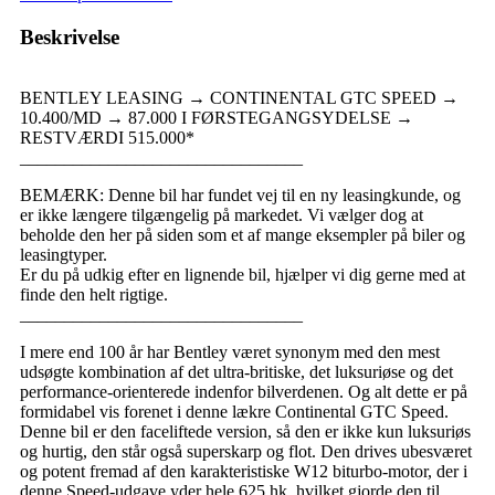
Beskrivelse
BENTLEY LEASING → CONTINENTAL GTC SPEED →
10.400/MD → 87.000 I FØRSTEGANGSYDELSE →
RESTVÆRDI 515.000*
________________________________
BEMÆRK: Denne bil har fundet vej til en ny leasingkunde, og
er ikke længere tilgængelig på markedet. Vi vælger dog at
beholde den her på siden som et af mange eksempler på biler og
leasingtyper.
Er du på udkig efter en lignende bil, hjælper vi dig gerne med at
finde den helt rigtige.
________________________________
I mere end 100 år har Bentley været synonym med den mest
udsøgte kombination af det ultra-britiske, det luksuriøse og det
performance-orienterede indenfor bilverdenen. Og alt dette er på
formidabel vis forenet i denne lækre Continental GTC Speed.
Denne bil er den faceliftede version, så den er ikke kun luksuriøs
og hurtig, den står også superskarp og flot. Den drives ubesværet
og potent fremad af den karakteristiske W12 biturbo-motor, der i
denne Speed-udgave yder hele 625 hk, hvilket gjorde den til