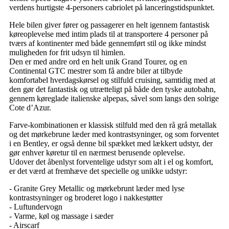
verdens hurtigste 4-personers cabriolet på lanceringstidspunktet.
Hele bilen giver fører og passagerer en helt igennem fantastisk
køreoplevelse med intim plads til at transportere 4 personer på
tværs af kontinenter med både gennemført stil og ikke mindst
muligheden for frit udsyn til himlen.
Den er med andre ord en helt unik Grand Tourer, og en
Continental GTC mestrer som få andre biler at tilbyde
komfortabel hverdagskørsel og stilfuld cruising, samtidig med at
den gør det fantastisk og utrætteligt på både den tyske autobahn,
gennem køreglade italienske alpepas, såvel som langs den solrige
Cote d’Azur.
Farve-kombinationen er klassisk stilfuld med den rå grå metallak
og det mørkebrune læder med kontrastsyninger, og som forventet
i en Bentley, er også denne bil spækket med lækkert udstyr, der
gør enhver køretur til en nærmest berusende oplevelse.
Udover det åbenlyst forventelige udstyr som alt i el og komfort,
er det værd at fremhæve det specielle og unikke udstyr:
- Granite Grey Metallic og mørkebrunt læder med lyse
kontrastsyninger og broderet logo i nakkestøtter
- Luftundervogn
- Varme, køl og massage i sæder
- Airscarf