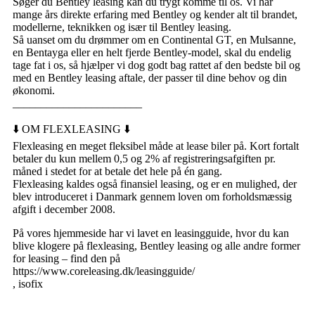
Søger du Bentley leasing kan du trygt komme til os. Vi har
mange års direkte erfaring med Bentley og kender alt til brandet,
modellerne, teknikken og især til Bentley leasing.
Så uanset om du drømmer om en Continental GT, en Mulsanne,
en Bentayga eller en helt fjerde Bentley-model, skal du endelig
tage fat i os, så hjælper vi dog godt bag rattet af den bedste bil og
med en Bentley leasing aftale, der passer til dine behov og din
økonomi.
_______________________
⬇️ OM FLEXLEASING ⬇️
Flexleasing en meget fleksibel måde at lease biler på. Kort fortalt
betaler du kun mellem 0,5 og 2% af registreringsafgiften pr.
måned i stedet for at betale det hele på én gang.
Flexleasing kaldes også finansiel leasing, og er en mulighed, der
blev introduceret i Danmark gennem loven om forholdsmæssig
afgift i december 2008.
På vores hjemmeside har vi lavet en leasingguide, hvor du kan
blive klogere på flexleasing, Bentley leasing og alle andre former
for leasing – find den på
https://www.coreleasing.dk/leasingguide/
, isofix