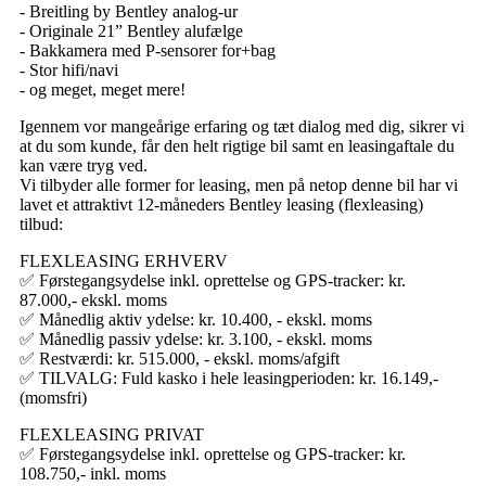
- Breitling by Bentley analog-ur
- Originale 21” Bentley alufælge
- Bakkamera med P-sensorer for+bag
- Stor hifi/navi
- og meget, meget mere!
Igennem vor mangeårige erfaring og tæt dialog med dig, sikrer vi
at du som kunde, får den helt rigtige bil samt en leasingaftale du
kan være tryg ved.
Vi tilbyder alle former for leasing, men på netop denne bil har vi
lavet et attraktivt 12-måneders Bentley leasing (flexleasing)
tilbud:
FLEXLEASING ERHVERV
✅ Førstegangsydelse inkl. oprettelse og GPS-tracker: kr.
87.000,- ekskl. moms
✅ Månedlig aktiv ydelse: kr. 10.400, - ekskl. moms
✅ Månedlig passiv ydelse: kr. 3.100, - ekskl. moms
✅ Restværdi: kr. 515.000, - ekskl. moms/afgift
✅ TILVALG: Fuld kasko i hele leasingperioden: kr. 16.149,-
(momsfri)
FLEXLEASING PRIVAT
✅ Førstegangsydelse inkl. oprettelse og GPS-tracker: kr.
108.750,- inkl. moms