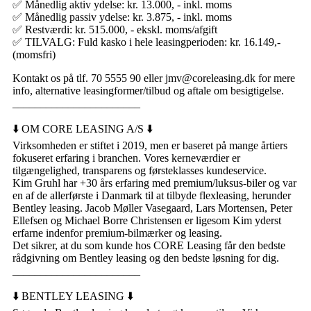
✅ Månedlig aktiv ydelse: kr. 13.000, - inkl. moms
✅ Månedlig passiv ydelse: kr. 3.875, - inkl. moms
✅ Restværdi: kr. 515.000, - ekskl. moms/afgift
✅ TILVALG: Fuld kasko i hele leasingperioden: kr. 16.149,-
(momsfri)
Kontakt os på tlf. 70 5555 90 eller jmv@coreleasing.dk for mere
info, alternative leasingformer/tilbud og aftale om besigtigelse.
_______________________
⬇️ OM CORE LEASING A/S ⬇️
Virksomheden er stiftet i 2019, men er baseret på mange årtiers
fokuseret erfaring i branchen. Vores kerneværdier er
tilgængelighed, transparens og førsteklasses kundeservice.
Kim Gruhl har +30 års erfaring med premium/luksus-biler og var
en af de allerførste i Danmark til at tilbyde flexleasing, herunder
Bentley leasing. Jacob Møller Vasegaard, Lars Mortensen, Peter
Ellefsen og Michael Borre Christensen er ligesom Kim yderst
erfarne indenfor premium-bilmærker og leasing.
Det sikrer, at du som kunde hos CORE Leasing får den bedste
rådgivning om Bentley leasing og den bedste løsning for dig.
_______________________
⬇️ BENTLEY LEASING ⬇️