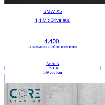
BMW X5
4,4 M xDrive aut.
4.400
År 2015
575 HK
149.000 Km