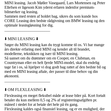
MINI leasing. Jacob Møller Vasegaard, Lars Mortensen og Peter
Ellefsen er ligesom Kim yderst erfaren indenfor premium-
bilmærker og leasing.
Sammen med resten af holdet bag, sikres du som kunde hos
CORE Leasing den bedste rådgivning om BMW leasing og den
optimale leasingløsning for dig.
_______________________
⬇️ MINI LEASING ⬇️
Søger du MINI leasing kan du trygt komme til os. Vi har mange
års direkte erfaring med MINI og kender alt til brandet,
modellerne, teknikken og især til MINI leasing.
Så uanset om du drømmer om en Cooper, en Clubman, en
Countryman eller en helt fjerde MINI-model, skal du endelig
tage fat i os, så hjælper vi dog godt bag rattet af den bedste bil og
med en MINI leasing aftale, der passer til dine behov og din
økonomi.
_______________________
⬇️ OM FLEXLEASING ⬇️
Flexleasing en meget fleksibel måde at lease biler på. Kort fortalt
betaler du kun mellem 0,5 og 2% af registreringsafgiften pr.
måned i stedet for at betale det hele på én gang.
Flexleasing kaldes også finansiel leasing, og er en mulighed, der