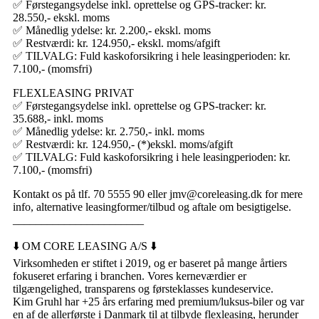
✅ Førstegangsydelse inkl. oprettelse og GPS-tracker: kr.
28.550,- ekskl. moms
✅ Månedlig ydelse: kr. 2.200,- ekskl. moms
✅ Restværdi: kr. 124.950,- ekskl. moms/afgift
✅ TILVALG: Fuld kaskoforsikring i hele leasingperioden: kr.
7.100,- (momsfri)
FLEXLEASING PRIVAT
✅ Førstegangsydelse inkl. oprettelse og GPS-tracker: kr.
35.688,- inkl. moms
✅ Månedlig ydelse: kr. 2.750,- inkl. moms
✅ Restværdi: kr. 124.950,- (*)ekskl. moms/afgift
✅ TILVALG: Fuld kaskoforsikring i hele leasingperioden: kr.
7.100,- (momsfri)
Kontakt os på tlf. 70 5555 90 eller jmv@coreleasing.dk for mere
info, alternative leasingformer/tilbud og aftale om besigtigelse.
_______________________
⬇️ OM CORE LEASING A/S ⬇️
Virksomheden er stiftet i 2019, og er baseret på mange årtiers
fokuseret erfaring i branchen. Vores kerneværdier er
tilgængelighed, transparens og førsteklasses kundeservice.
Kim Gruhl har +25 års erfaring med premium/luksus-biler og var
en af de allerførste i Danmark til at tilbyde flexleasing, herunder