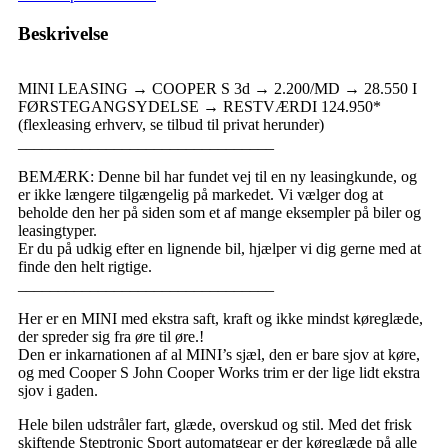
Beskrivelse
MINI LEASING → COOPER S 3d → 2.200/MD → 28.550 I
FØRSTEGANGSYDELSE → RESTVÆRDI 124.950*
(flexleasing erhverv, se tilbud til privat herunder)
________________________________
BEMÆRK: Denne bil har fundet vej til en ny leasingkunde, og
er ikke længere tilgængelig på markedet. Vi vælger dog at
beholde den her på siden som et af mange eksempler på biler og
leasingtyper.
Er du på udkig efter en lignende bil, hjælper vi dig gerne med at
finde den helt rigtige.
________________________________
Her er en MINI med ekstra saft, kraft og ikke mindst køreglæde,
der spreder sig fra øre til øre.!
Den er inkarnationen af al MINI’s sjæl, den er bare sjov at køre,
og med Cooper S John Cooper Works trim er der lige lidt ekstra
sjov i gaden.
Hele bilen udstråler fart, glæde, overskud og stil. Med det frisk
skiftende Steptronic Sport automatgear er der køreglæde på alle