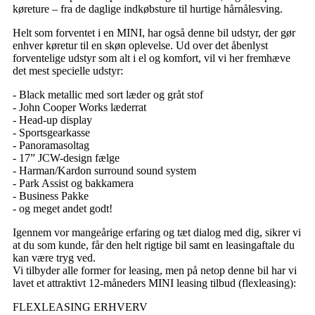
køreture – fra de daglige indkøbsture til hurtige hårnålesving.
Helt som forventet i en MINI, har også denne bil udstyr, der gør
enhver køretur til en skøn oplevelse. Ud over det åbenlyst
forventelige udstyr som alt i el og komfort, vil vi her fremhæve
det mest specielle udstyr:
- Black metallic med sort læder og gråt stof
- John Cooper Works læderrat
- Head-up display
- Sportsgearkasse
- Panoramasoltag
- 17” JCW-design fælge
- Harman/Kardon surround sound system
- Park Assist og bakkamera
- Business Pakke
- og meget andet godt!
Igennem vor mangeårige erfaring og tæt dialog med dig, sikrer vi
at du som kunde, får den helt rigtige bil samt en leasingaftale du
kan være tryg ved.
Vi tilbyder alle former for leasing, men på netop denne bil har vi
lavet et attraktivt 12-måneders MINI leasing tilbud (flexleasing):
FLEXLEASING ERHVERV