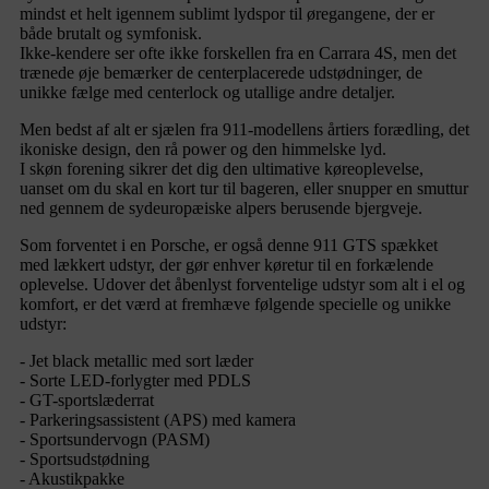
mindst et helt igennem sublimt lydspor til øregangene, der er
både brutalt og symfonisk.
Ikke-kendere ser ofte ikke forskellen fra en Carrara 4S, men det
trænede øje bemærker de centerplacerede udstødninger, de
unikke fælge med centerlock og utallige andre detaljer.
Men bedst af alt er sjælen fra 911-modellens årtiers forædling, det
ikoniske design, den rå power og den himmelske lyd.
I skøn forening sikrer det dig den ultimative køreoplevelse,
uanset om du skal en kort tur til bageren, eller snupper en smuttur
ned gennem de sydeuropæiske alpers berusende bjergveje.
Som forventet i en Porsche, er også denne 911 GTS spækket
med lækkert udstyr, der gør enhver køretur til en forkælende
oplevelse. Udover det åbenlyst forventelige udstyr som alt i el og
komfort, er det værd at fremhæve følgende specielle og unikke
udstyr:
- Jet black metallic med sort læder
- Sorte LED-forlygter med PDLS
- GT-sportslæderrat
- Parkeringsassistent (APS) med kamera
- Sportsundervogn (PASM)
- Sportsudstødning
- Akustikpakke