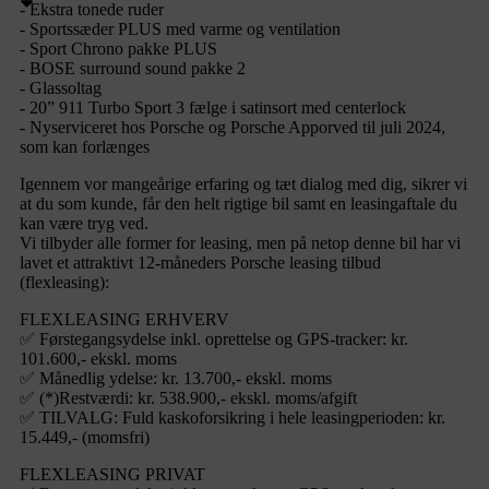
- Ekstra tonede ruder
- Sportssæder PLUS med varme og ventilation
- Sport Chrono pakke PLUS
- BOSE surround sound pakke 2
- Glassoltag
- 20” 911 Turbo Sport 3 fælge i satinsort med centerlock
- Nyserviceret hos Porsche og Porsche Apporved til juli 2024,
som kan forlænges
Igennem vor mangeårige erfaring og tæt dialog med dig, sikrer vi
at du som kunde, får den helt rigtige bil samt en leasingaftale du
kan være tryg ved.
Vi tilbyder alle former for leasing, men på netop denne bil har vi
lavet et attraktivt 12-måneders Porsche leasing tilbud
(flexleasing):
FLEXLEASING ERHVERV
✅ Førstegangsydelse inkl. oprettelse og GPS-tracker: kr.
101.600,- ekskl. moms
✅ Månedlig ydelse: kr. 13.700,- ekskl. moms
✅ (*)Restværdi: kr. 538.900,- ekskl. moms/afgift
✅ TILVALG: Fuld kaskoforsikring i hele leasingperioden: kr.
15.449,- (momsfri)
FLEXLEASING PRIVAT