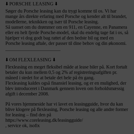
⬇️ PORSCHE LEASING ⬇️
Søger du Porsche leasing kan du trygt komme til os. Vi har
mange års direkte erfaring med Porsche og kender alt til brandet,
modellerne, teknikken og især til Porsche leasing.
Så uanset om du drømmer om en 911, en Cayenne, en Panamera
eller en helt fjerde Porsche-model, skal du endelig tage fat i os, så
hjælper vi dog godt bag rattet af den bedste bil og med en
Porsche leasing aftale, der passer til dine behov og din økonomi.
_______________________
⬇️ OM FLEXLEASING ⬇️
Flexleasing en meget fleksibel måde at lease biler på. Kort fortalt
betaler du kun mellem 0,5 og 2% af registreringsafgiften pr.
måned i stedet for at betale det hele på én gang.
Flexleasing kaldes også finansiel leasing, og er en mulighed, der
blev introduceret i Danmark gennem loven om forholdsmæssig
afgift i december 2008.
På vores hjemmeside har vi lavet en leasingguide, hvor du kan
blive klogere på flexleasing, Porsche leasing og alle andre former
for leasing – find den på
https://www.coreleasing.dk/leasingguide/
, service ok, isofix