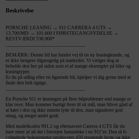
Beskrivelse
PORSCHE LEASING → 911 CARRERA 4 GTS →
13.700/MD → 101.600 I FØRSTEGANGSYDELSE →
RESTVÆRDI 538.900*
________________________________
BEMÆRK: Denne bil har fundet vej til en ny leasingkunde, og
er ikke længere tilgængelig på markedet. Vi vælger dog at
beholde den her på siden som et af mange eksempler på biler og
leasingtyper.
Er du på udkig efter en lignende bil, hjælper vi dig gerne med at
finde den helt rigtige.
________________________________
En Porsche 911 er løsningen på flere bilproblemer end mange er
klar over. Man kommer hurtigt frem til sit mål, man bliver glad af
at køre i den og ikke mindst lytte til den, man signalerer god
smag, og meget andet godt.
Med modelkoden 991.2 og efternavnet Carrera 4 GTS får du
bare mere af alt det i forvejen fantastiske i en 911’er. Den rå 6-
cylindrede boksermotor producerer 450 prustende heste og ikke