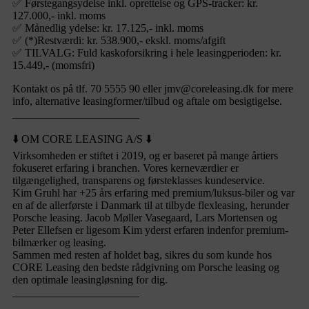
✅ Førstegangsydelse inkl. oprettelse og GPS-tracker: kr.
127.000,- inkl. moms
✅ Månedlig ydelse: kr. 17.125,- inkl. moms
✅ (*)Restværdi: kr. 538.900,- ekskl. moms/afgift
✅ TILVALG: Fuld kaskoforsikring i hele leasingperioden: kr.
15.449,- (momsfri)
Kontakt os på tlf. 70 5555 90 eller jmv@coreleasing.dk for mere
info, alternative leasingformer/tilbud og aftale om besigtigelse.
_______________________
⬇️ OM CORE LEASING A/S ⬇️
Virksomheden er stiftet i 2019, og er baseret på mange årtiers
fokuseret erfaring i branchen. Vores kerneværdier er
tilgængelighed, transparens og førsteklasses kundeservice.
Kim Gruhl har +25 års erfaring med premium/luksus-biler og var
en af de allerførste i Danmark til at tilbyde flexleasing, herunder
Porsche leasing. Jacob Møller Vasegaard, Lars Mortensen og
Peter Ellefsen er ligesom Kim yderst erfaren indenfor premium-
bilmærker og leasing.
Sammen med resten af holdet bag, sikres du som kunde hos
CORE Leasing den bedste rådgivning om Porsche leasing og
den optimale leasingløsning for dig.
_______________________