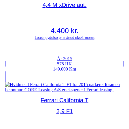
4,4 M xDrive aut.
4.400
kr.
År 2015
575 HK
149.000 Km
Ferrari California T
3,9 F1