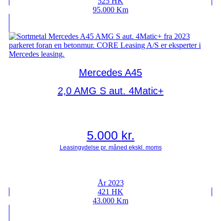
525 HK
95.000 Km
Mercedes A45
2,0 AMG S aut. 4Matic+
5.000
kr.
År 2023
421 HK
43.000 Km