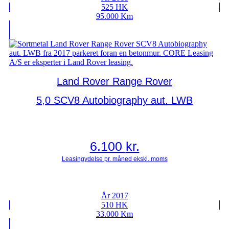
525 HK
95.000 Km
Land Rover Range Rover
5,0 SCV8 Autobiography aut. LWB
6.100
kr.
År 2017
510 HK
33.000 Km