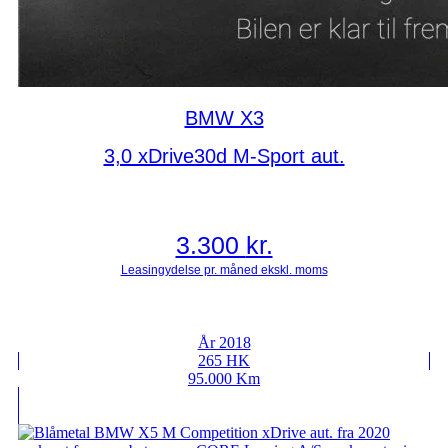
BMW X3
3,0 xDrive30d M-Sport aut.
3.300
kr.
År 2018
265 HK
95.000 Km