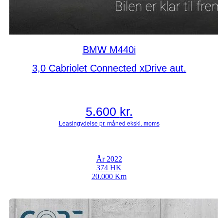
BMW M440i
3,0 Cabriolet Connected xDrive aut.
5.600
kr.
År 2022
374 HK
20.000 Km