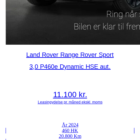
Land Rover Range Rover Sport
3,0 P460e Dynamic HSE aut.
11.100
kr.
År 2024
460 HK
20.800 Km