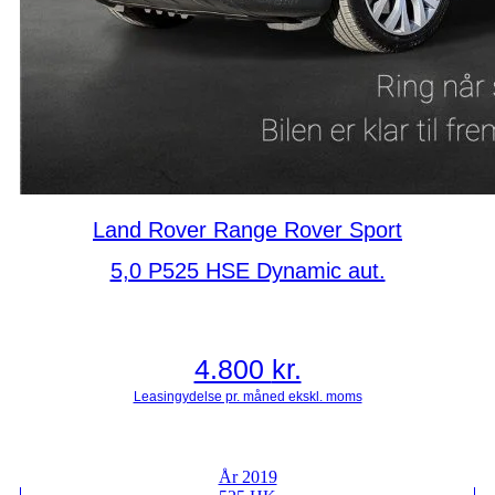
Land Rover Range Rover Sport
5,0 P525 HSE Dynamic aut.
4.800
kr.
År 2019