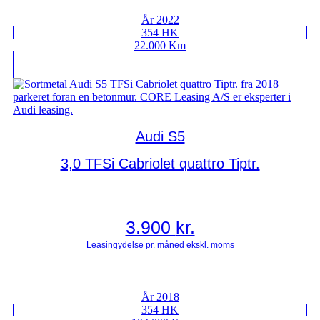
År 2022
354 HK
22.000 Km
Audi S5
3,0 TFSi Cabriolet quattro Tiptr.
3.900
kr.
År 2018
354 HK