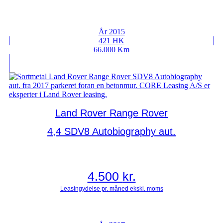
År 2015
421 HK
66.000 Km
Land Rover Range Rover
4,4 SDV8 Autobiography aut.
4.500
kr.