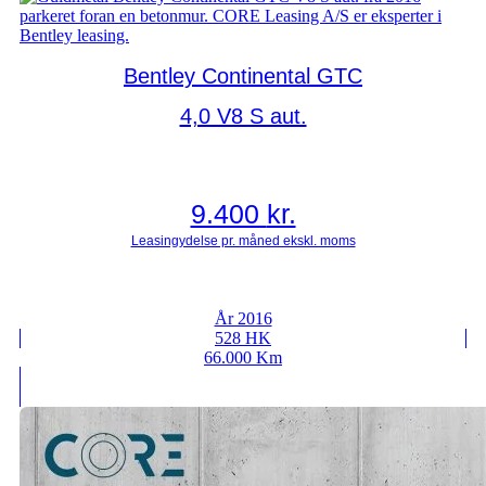
Bentley Continental GTC
4,0 V8 S aut.
9.400
kr.
År 2016
528 HK
66.000 Km