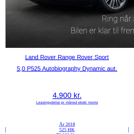
Land Rover Range Rover Sport
5,0 P525 Autobiography Dynamic aut.
4.900
kr.
År 2018
525 HK