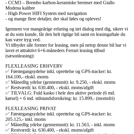
- CCM3 – Brembo karbon-keramiske bremser med Giallo
Modena kalibre
- High Power HIFI System med navigation
- og mange flere detaljer, der skal føles og opleves!
Igennem vor mangeårige erfaring og tæt dialog med dig, sikrer vi
at du som kunde, får den helt rigtige bil samt en leasingaftale du
kan være tryg ved.
Vi tilbyder alle former for leasing, men på netop denne bil har vi
lavet et attraktivt 6+6-måneders Ferrari leasing tilbud
(sæsonleasing):
FLEXLEASING ERHVERV
✅ Førstegangsydelse inkl. oprettelse og GPS-tracker: kr.
164.100,- ekskl. moms
✅ Månedlig ydelse (gennemsnit): kr. 9.250, - ekskl. moms
✅ Restværdi: kr. 630.400, - ekskl. moms/afgift
✅ TILVALG: Fuld kasko i hele den aktive periode (6 md.
kørsel) + 6 md. stilstandsforsikring: kr. 15.899,- (momsfri)
FLEXLEASING PRIVAT
✅ Førstegangsydelse inkl. oprettelse og GPS-tracker: kr.
205.125,- inkl. moms
✅ Månedlig ydelse (gennemsnit): kr. 11.563, - inkl. moms
✅ Restværdi: kr. 630.400, - ekskl. moms/afgift