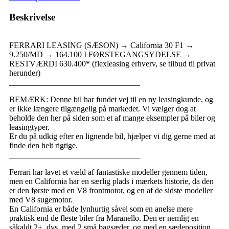
Beskrivelse
FERRARI LEASING (SÆSON) → California 30 F1 →
9.250/MD → 164.100 I FØRSTEGANGSYDELSE →
RESTVÆRDI 630.400* (flexleasing erhverv, se tilbud til privat
herunder)
________________________________
BEMÆRK: Denne bil har fundet vej til en ny leasingkunde, og
er ikke længere tilgængelig på markedet. Vi vælger dog at
beholde den her på siden som et af mange eksempler på biler og
leasingtyper.
Er du på udkig efter en lignende bil, hjælper vi dig gerne med at
finde den helt rigtige.
________________________________
Ferrari har lavet et væld af fantastiske modeller gennem tiden,
men en California har en særlig plads i mærkets historie, da den
er den første med en V8 frontmotor, og en af de sidste modeller
med V8 sugemotor.
En California er både lynhurtig såvel som en anelse mere
praktisk end de fleste biler fra Maranello. Den er nemlig en
såkaldt 2+, dvs. med 2 små bagsæder, og med en sædeposition,