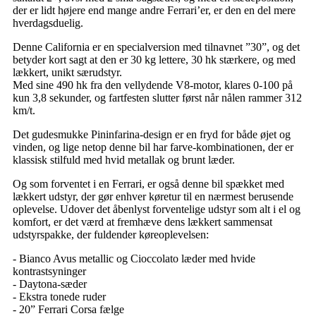
der er lidt højere end mange andre Ferrari’er, er den en del mere
hverdagsduelig.
Denne California er en specialversion med tilnavnet ”30”, og det
betyder kort sagt at den er 30 kg lettere, 30 hk stærkere, og med
lækkert, unikt særudstyr.
Med sine 490 hk fra den vellydende V8-motor, klares 0-100 på
kun 3,8 sekunder, og fartfesten slutter først når nålen rammer 312
km/t.
Det gudesmukke Pininfarina-design er en fryd for både øjet og
vinden, og lige netop denne bil har farve-kombinationen, der er
klassisk stilfuld med hvid metallak og brunt læder.
Og som forventet i en Ferrari, er også denne bil spækket med
lækkert udstyr, der gør enhver køretur til en nærmest berusende
oplevelse. Udover det åbenlyst forventelige udstyr som alt i el og
komfort, er det værd at fremhæve dens lækkert sammensat
udstyrspakke, der fuldender køreoplevelsen:
- Bianco Avus metallic og Cioccolato læder med hvide
kontrastsyninger
- Daytona-sæder
- Ekstra tonede ruder
- 20” Ferrari Corsa fælge