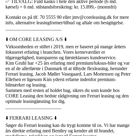
✅ TILVALG: Fuld kasko i hele den aktive periode (6 md.
kørsel) + 6 md. stilstandsforsikring: kr. 15.899,- (momsfri)
Kontakt os på tlf. 70 5555 90 eller jmv@coreleasing.dk for mere
info, alternative leasingformer/tilbud og aftale om besigtigelse.
_______________________
⬇️ OM CORE LEASING A/S ⬇️
Virksomheden er stiftet i 2019, men er baseret på mange årtiers
fokuseret erfaring i branchen. Vores kerneværdier er
tilgængelighed, transparens og førsteklasses kundeservice.
Kim Gruhl har +25 års erfaring med premium/luksus-biler og var
en af de allerførste i Danmark til at tilbyde flexleasing, herunder
Ferrari leasing. Jacob Møller Vasegaard, Lars Mortensen og Peter
Ellefsen er ligesom Kim yderst erfarne indenfor premium-
bilmærker og leasing.
Sammen med resten af holdet bag, sikres du som kunde hos
CORE Leasing den bedste rådgivning om Ferrari leasing og den
optimale leasingløsning for dig.
_______________________
⬇️ FERRARI LEASING ⬇️
Søger du Ferrari leasing kan du trygt komme til os. Vi har mange
års direkte erfaring med Bentley og kender alt til brandet,