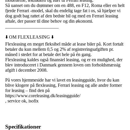
modellerne, teknikken og især til Ferrari leasing.
Så uanset om du drømmer om en 488, en F12, Roma eller en helt
fjerde Ferrari -model, skal du endelig tage fat i os, så hjælper vi
dog godt bag rattet af den bedste bil og med en Ferrari leasing
aftale, der passer til dine behov og din økonomi.
_______________________
⬇️ OM FLEXLEASING ⬇️
Flexleasing en meget fleksibel måde at lease biler på. Kort fortalt
betaler du kun mellem 0,5 og 2% af registreringsafgiften pr.
måned i stedet for at betale det hele på én gang.
Flexleasing kaldes også finansiel leasing, og er en mulighed, der
blev introduceret i Danmark gennem loven om forholdsmæssig
afgift i december 2008.
På vores hjemmeside har vi lavet en leasingguide, hvor du kan
blive klogere på flexleasing, Ferrari leasing og alle andre former
for leasing – find den på
https://www.coreleasing.dk/leasingguide/
, service ok, isofix
Specifikationer