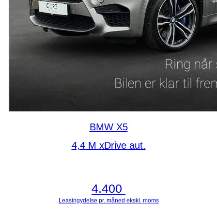
BMW X5
4,4 M xDrive aut.
4.400