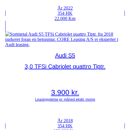
År 2022
354 HK
22.000 Km
Audi S5
3,0 TFSi Cabriolet quattro Tiptr.
3.900
kr.
År 2018
354 HK