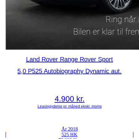
Land Rover Range Rover Sport
5,0 P525 Autobiography Dynamic aut.
4.900
kr.
År 2018
525 HK