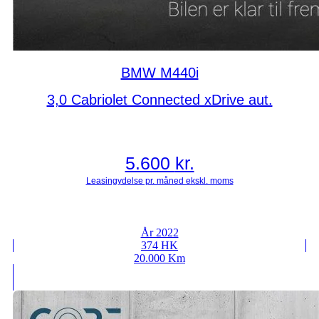
BMW M440i
3,0 Cabriolet Connected xDrive aut.
5.600
kr.
År 2022
374 HK
20.000 Km