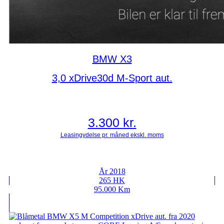
BMW X3
3,0 xDrive30d M-Sport aut.
3.300
kr.
År 2018
265 HK
95.000 Km