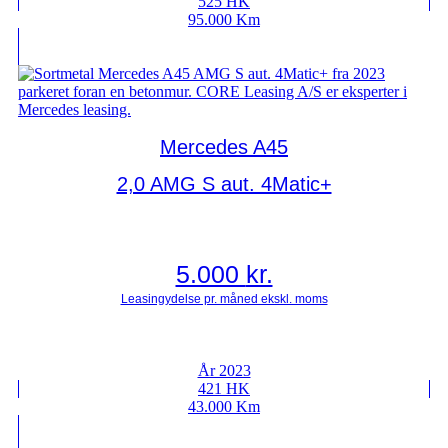
525 HK
95.000 Km
Mercedes A45
2,0 AMG S aut. 4Matic+
5.000
kr.
År 2023
421 HK
43.000 Km