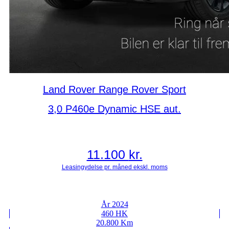
Land Rover Range Rover Sport
3,0 P460e Dynamic HSE aut.
11.100
kr.
År 2024
460 HK
20.800 Km