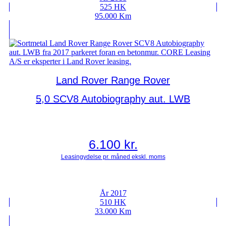
525 HK
95.000 Km
Land Rover Range Rover
5,0 SCV8 Autobiography aut. LWB
6.100
kr.
År 2017
510 HK
33.000 Km