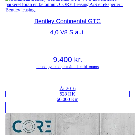
Bentley Continental GTC
4,0 V8 S aut.
9.400
kr.
År 2016
528 HK
66.000 Km