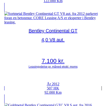
122.000 Km
Bentley Continental GT
4,0 V8 aut.
7.100
kr.
År 2012
507 HK
92.000 Km