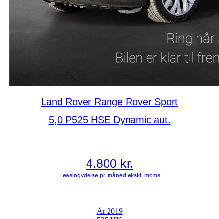
Land Rover Range Rover Sport
5,0 P525 HSE Dynamic aut.
4.800
kr.
År 2019