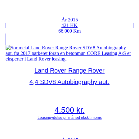
År 2015
421 HK
66.000 Km
Land Rover Range Rover
4,4 SDV8 Autobiography aut.
4.500
kr.