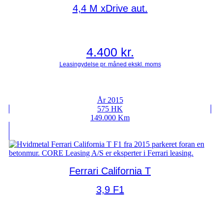
4,4 M xDrive aut.
4.400
kr.
År 2015
575 HK
149.000 Km
Ferrari California T
3,9 F1