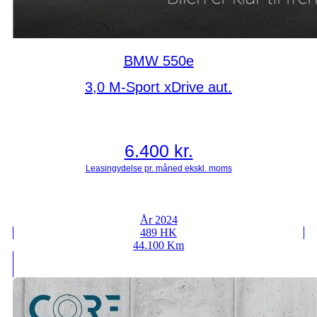
BMW 550e
3,0 M-Sport xDrive aut.
6.400
kr.
År 2024
489 HK
44.100 Km